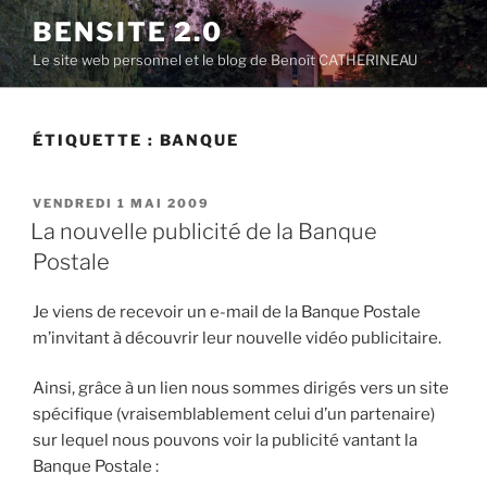
Aller
BENSITE 2.0
au
Le site web personnel et le blog de Benoît CATHERINEAU
contenu
principal
ÉTIQUETTE :
BANQUE
PUBLIÉ
VENDREDI 1 MAI 2009
LE
La nouvelle publicité de la Banque
Postale
Je viens de recevoir un e-mail de la Banque Postale
m’invitant à découvrir leur nouvelle vidéo publicitaire.
Ainsi, grâce à un lien nous sommes dirigés vers un site
spécifique (vraisemblablement celui d’un partenaire)
sur lequel nous pouvons voir la publicité vantant la
Banque Postale :