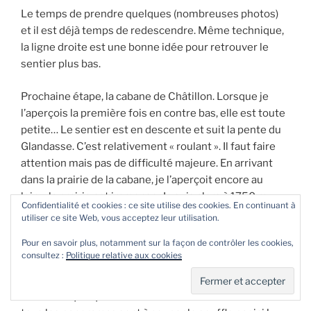
Le temps de prendre quelques (nombreuses photos)
et il est déjà temps de redescendre. Même technique,
la ligne droite est une bonne idée pour retrouver le
sentier plus bas.
Prochaine étape, la cabane de Châtillon. Lorsque je
l’aperçois la première fois en contre bas, elle est toute
petite… Le sentier est en descente et suit la pente du
Glandasse. C’est relativement « roulant ». Il faut faire
attention mais pas de difficulté majeure. En arrivant
dans la prairie de la cabane, je l’aperçoit encore au
loin… la prairie est immense. Je suis alors à 1750 m
Confidentialité et cookies : ce site utilise des cookies. En continuant à
d’altitude. Après la descente, cette étendue est
utiliser ce site Web, vous acceptez leur utilisation.
beaucoup plus difficile à parcourir. Là, je rencontre
Pour en savoir plus, notamment sur la façon de contrôler les cookies,
d’autres randonneurs qui m’indiquent un point de vue,
consultez :
Politique relative aux cookies
plus haut à ne pas louper. Il s’agit d’un rocher qui donne
sur la vallée d’Archiane. Effectivement, j’ai bien fait de
remonter quelques centaines de mètres ! Décidément