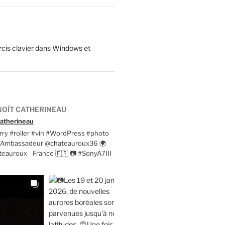
cis clavier dans Windows et
OÎT CATHERINEAU
atherineau
ry #roller #vin #WordPress #photo
t'Ambassadeur @chateauroux36 🌍
eauroux - France 🇫🇷 📷 #SonyA7III