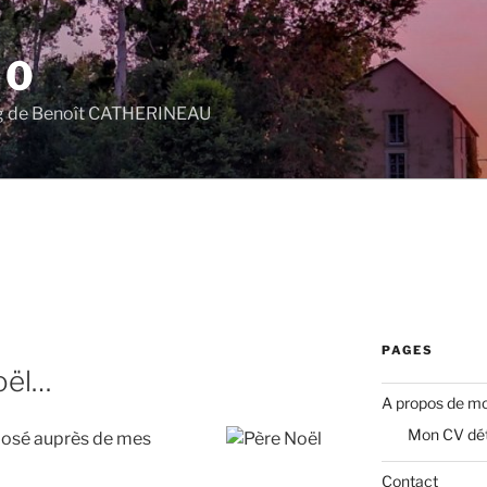
.0
log de Benoît CATHERINEAU
PAGES
5
oël…
A propos de mo
Mon CV dét
éposé auprès de mes
Contact