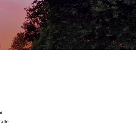
i
aillé