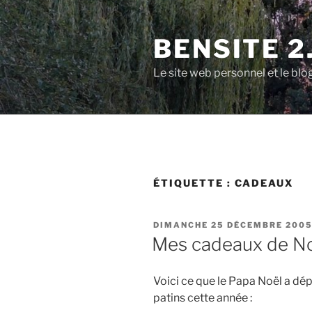
Aller
au
BENSITE 2
contenu
principal
Le site web personnel et le b
ÉTIQUETTE :
CADEAUX
PUBLIÉ
DIMANCHE 25 DÉCEMBRE 200
LE
Mes cadeaux de N
Voici ce que le Papa Noël a d
patins cette année :