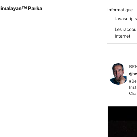
imalayan™ Parka
Informatique
Javascripts
Les raccour
Internet
BEN
@bc
#Ber
Ins
Chât