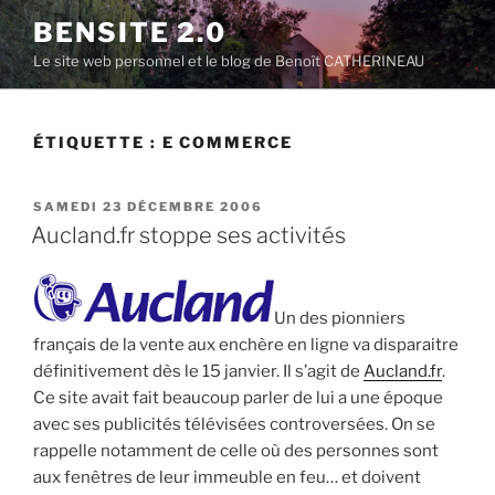
Aller
BENSITE 2.0
au
Le site web personnel et le blog de Benoît CATHERINEAU
contenu
principal
ÉTIQUETTE :
E COMMERCE
PUBLIÉ
SAMEDI 23 DÉCEMBRE 2006
LE
Aucland.fr stoppe ses activités
Un des pionniers
français de la vente aux enchère en ligne va disparaitre
définitivement dès le 15 janvier. Il s’agit de
Aucland.fr
.
Ce site avait fait beaucoup parler de lui a une époque
avec ses publicités télévisées controversées. On se
rappelle notamment de celle où des personnes sont
aux fenêtres de leur immeuble en feu… et doivent