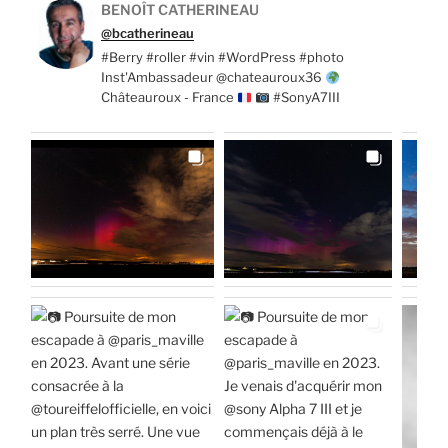
BENOÎT CATHERINEAU
@bcatherineau
#Berry #roller #vin #WordPress #photo
Inst'Ambassadeur @chateauroux36
Châteauroux - France
#SonyA7III