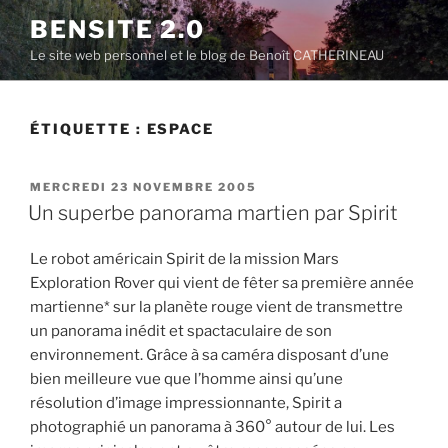
Aller
BENSITE 2.0
au
Le site web personnel et le blog de Benoît CATHERINEAU
contenu
principal
ÉTIQUETTE :
ESPACE
PUBLIÉ
MERCREDI 23 NOVEMBRE 2005
LE
Un superbe panorama martien par Spirit
Le robot américain Spirit de la mission Mars
Exploration Rover qui vient de fêter sa première année
martienne* sur la planète rouge vient de transmettre
un panorama inédit et spactaculaire de son
environnement. Grâce à sa caméra disposant d’une
bien meilleure vue que l’homme ainsi qu’une
résolution d’image impressionnante, Spirit a
photographié un panorama à 360° autour de lui. Les