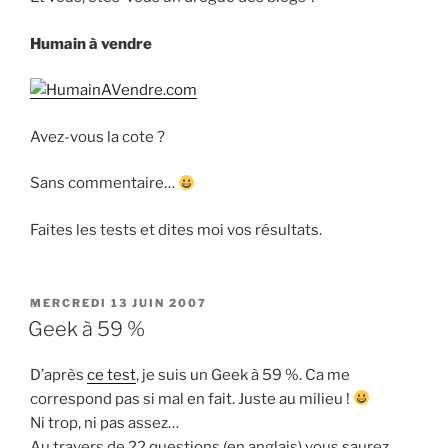
Humain à vendre
Avez-vous la cote ?
Sans commentaire…
Faites les tests et dites moi vos résultats.
PUBLIÉ
MERCREDI 13 JUIN 2007
LE
Geek à 59 %
D’après
ce test
, je suis un Geek à 59 %. Ca me
correspond pas si mal en fait. Juste au milieu !
Ni trop, ni pas assez…
Au travers de 22 questions (en anglais) vous saurez