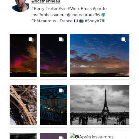
@bcatherineau
#Berry #roller #vin #WordPress #photo
Inst'Ambassadeur @chateauroux36
Châteauroux - France
#SonyA7III