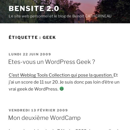
Aller
BENSITE 2.0
au
Le site web personnel et le blog de Benoît CATHERINEAU
contenu
principal
ÉTIQUETTE :
GEEK
PUBLIÉ
LUNDI 22 JUIN 2009
LE
Etes-vous un WordPress Geek ?
C’est Weblog Tools Collection qui pose la question.
Et
j’ai un score de 11 sur 20. Je suis donc pas loin d’être un
vrai geek de WordPress.
PUBLIÉ
VENDREDI 13 FÉVRIER 2009
LE
Mon deuxième WordCamp