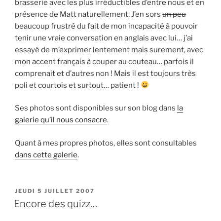
brasserie avec les plus irréductibles d’entre nous et en
présence de Matt naturellement. J’en sors
un peu
beaucoup frustré du fait de mon incapacité à pouvoir
tenir une vraie conversation en anglais avec lui… j’ai
essayé de m’exprimer lentement mais surement, avec
mon accent français à couper au couteau… parfois il
comprenait et d’autres non ! Mais il est toujours très
poli et courtois et surtout… patient !
Ses photos sont disponibles sur son blog dans
la
galerie qu’il nous consacre
.
Quant à mes propres photos, elles sont consultables
dans cette galerie
.
PUBLIÉ
JEUDI 5 JUILLET 2007
LE
Encore des quizz…