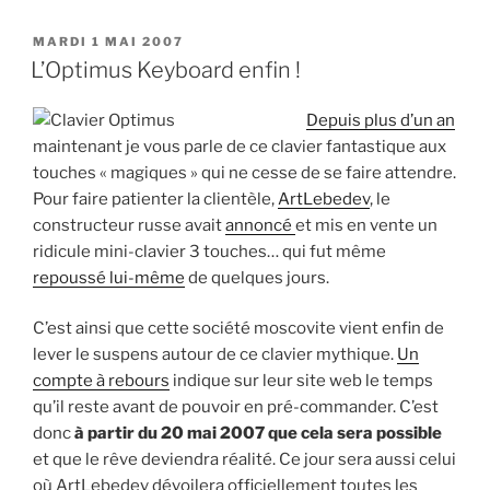
PUBLIÉ
MARDI 1 MAI 2007
LE
L’Optimus Keyboard enfin !
Depuis plus d’un an
maintenant je vous parle de ce clavier fantastique aux
touches « magiques » qui ne cesse de se faire attendre.
Pour faire patienter la clientèle,
ArtLebedev
, le
constructeur russe avait
annoncé
et mis en vente un
ridicule mini-clavier 3 touches… qui fut même
repoussé lui-même
de quelques jours.
C’est ainsi que cette société moscovite vient enfin de
lever le suspens autour de ce clavier mythique.
Un
compte à rebours
indique sur leur site web le temps
qu’il reste avant de pouvoir en pré-commander. C’est
donc
à partir du 20 mai 2007 que cela sera possible
et que le rêve deviendra réalité. Ce jour sera aussi celui
où ArtLebedev dévoilera officiellement toutes les