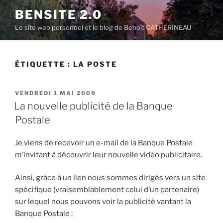
Aller
BENSITE 2.0
au
Le site web personnel et le blog de Benoît CATHERINEAU
contenu
principal
ÉTIQUETTE :
LA POSTE
PUBLIÉ
VENDREDI 1 MAI 2009
LE
La nouvelle publicité de la Banque
Postale
Je viens de recevoir un e-mail de la Banque Postale
m’invitant à découvrir leur nouvelle vidéo publicitaire.
Ainsi, grâce à un lien nous sommes dirigés vers un site
spécifique (vraisemblablement celui d’un partenaire)
sur lequel nous pouvons voir la publicité vantant la
Banque Postale :