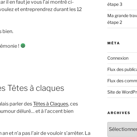
r il en faut je vous l’ai montré ci-
étape 3
voulez et entreprendrez durant les 12
Ma grande trav
étape 2
 bien.
MÉTA
rémonie !
Connexion
Flux des public
Flux des comm
es Têtes à claques
Site de WordP
lais parler des
Têtes à Claques
, ces
umour déluré… et à l’accent bien
ARCHIVES
Archives
n et n’a pas l’air de vouloir s’arrêter. La