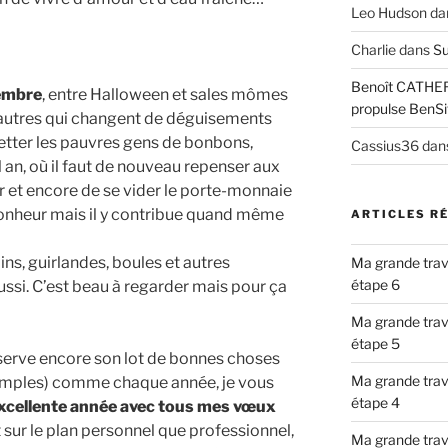
Leo Hudson
da
Charlie
dans
Su
Benoît CATHE
embre
, entre Halloween et sales mômes
propulse BenSi
s autres qui changent de déguisements
ketter les pauvres gens de bonbons,
Cassius36
dan
vel an, où il faut de nouveau repenser aux
 et encore de se vider le porte-monnaie
e bonheur mais il y contribue quand même
ARTICLES R
ins, guirlandes, boules et autres
Ma grande trav
étape 6
ussi. C’est beau à regarder mais pour ça
Ma grande trav
étape 5
serve encore son lot de bonnes choses
Ma grande trav
exemples) comme chaque année, je vous
étape 4
xcellente année avec tous mes vœux
 sur le plan personnel que professionnel,
Ma grande trav