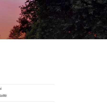
i
aillé