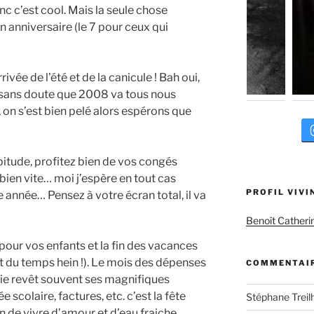
donc c’est cool. Mais la seule chose
 anniversaire (le 7 pour ceux qui
rivée de l’été et de la canicule ! Bah oui,
 sans doute que 2008 va tous nous
7, on s’est bien pelé alors espérons que
itude, profitez bien de vos congés
 bien vite… moi j’espère en tout cas
PROFIL VIVI
e année… Pensez à votre écran total, il va
Benoît Catheri
e pour vos enfants et la fin des vacances
rt du temps hein !). Le mois des dépenses
COMMENTAIR
ie revêt souvent ses magnifiques
e scolaire, factures, etc. c’est la fête
Stéphane Treil
bon de vivre d’amour et d’eau fraiche…