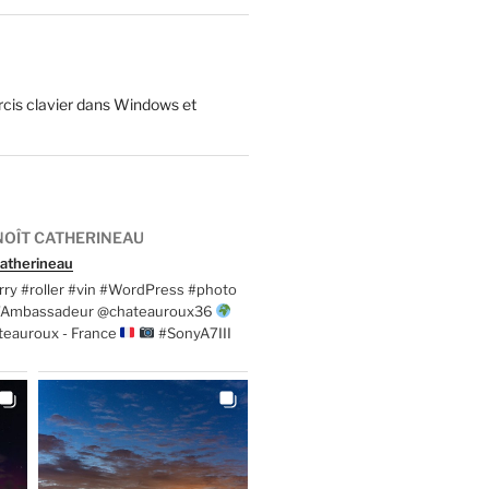
cis clavier dans Windows et
OÎT CATHERINEAU
atherineau
ry #roller #vin #WordPress #photo
t'Ambassadeur @chateauroux36
teauroux - France
#SonyA7III