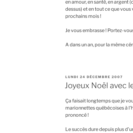
en amour, en santé, en argent (ca
dessus) et en tout ce que vous 
prochains mois !
Je vous embrasse ! Portez-vous
A dans un an, pour la même cé
PUBLIÉ
LUNDI 24 DÉCEMBRE 2007
LE
Joyeux Noël avec l
Ça faisait longtemps que je vou
marionnettes québécoises à l’h
prononcé !
Le succès dure depuis plus d’un a