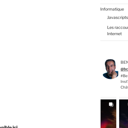
Informatique
Javascripts
Les raccour
Internet
BEN
@bc
#Ber
Ins
Châ
ponible
ici
.