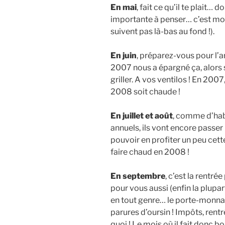
En mai
, fait ce qu’il te plait… 
importante à penser… c’est mon
suivent pas là-bas au fond !).
En juin
, préparez-vous pour l’ar
2007 nous a épargné ça, alors
griller. A vos ventilos ! En 200
2008 soit chaude !
En juillet et août
, comme d’hab
annuels, ils vont encore passer
pouvoir en profiter un peu cett
faire chaud en 2008 !
En septembre
, c’est la rentré
pour vous aussi (enfin la plupa
en tout genre… le porte-monna
parures d’oursin ! Impôts, rentré
quoi ! Le mois où il fait donc 