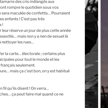
intamarre des cris mélangés aux
ont rompre le quotidien sous vos
rue sera maculée de confettis… Pourraient
s enfants ! C’est pas très
 !
r leur réserve un jour de plus cette année
ssextile… mais non y a rien de sexuel là
r à nettoyer les rues…
fer la carte… électorale ; certains plus
nicipales pour tout le monde et les
 français seulement.
re… mais ça c’est bon, on y est habitué
 fil qu’ils disent ! On verra…
ches… ça peut faire mal quand ce ne