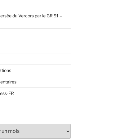
ersée du Vercors par le GR 91 –
ations
entaires
ress-FR