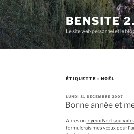
Aller
au
BENSITE 2
contenu
principal
Le site web personnel et le b
ÉTIQUETTE :
NOËL
PUBLIÉ
LUNDI 31 DÉCEMBRE 2007
LE
Bonne année et me
Après un
joyeux Noël souhaité 
formulerais mes vœux pour l’