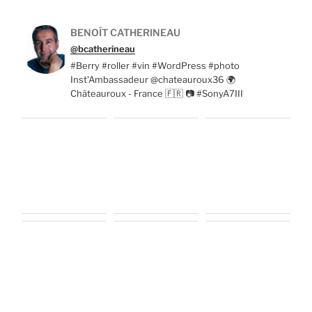
BENOÎT CATHERINEAU
@bcatherineau
#Berry #roller #vin #WordPress #photo
Inst'Ambassadeur @chateauroux36 🌍
Châteauroux - France 🇫🇷 📷 #SonyA7III