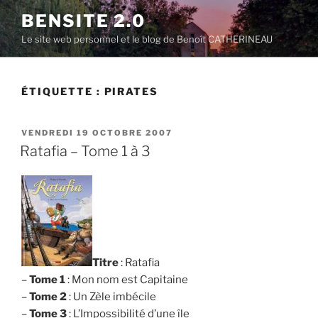
Aller
BENSITE 2.0
au
Le site web personnel et le blog de Benoît CATHERINEAU
contenu
principal
ÉTIQUETTE :
PIRATES
PUBLIÉ
VENDREDI 19 OCTOBRE 2007
LE
Ratafia – Tome 1 à 3
Titre
: Ratafia
–
Tome 1
: Mon nom est Capitaine
–
Tome 2
: Un Zèle imbécile
–
Tome 3
: L’Impossibilité d’une île