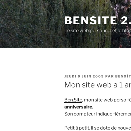
Aller
au
BENSITE 2
contenu
principal
Le site web personnel et le b
PUBLIÉ
JEUDI 9 JUIN 2005
PAR
BENOÎ
LE
Mon site web a 1 a
Ben.Site
, mon site web perso f
anniversaire.
Son compteur indique fièreme
Petit à petit, il se dote de nouv