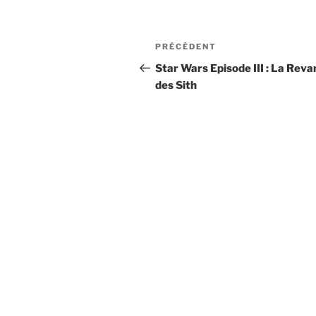
Navigation
Article
PRÉCÉDENT
de
précédent
Star Wars Episode III : La Rev
des Sith
l’article