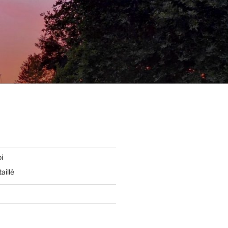
i
aillé