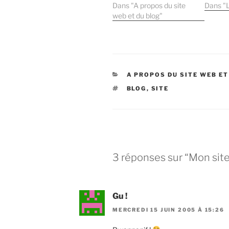
l'ensemble que formera
Dans "A propos du site
Château
Dans "L
mon prochain site web
web et du blog"
année fa
personnel 'officiel' :
aux con
BenSite 2.0 Pour le
public 
moment, on accède
rendez
directement à BenBlog
témoign
par l'URL principal
Château
CATÉGORIES
A PROPOS DU SITE WEB ET
(www.benoitcatherineau.
notamm
info). Mais…
au…
ÉTIQUETTES
BLOG
,
SITE
3 réponses sur “Mon site
Gu !
MERCREDI 15 JUIN 2005 À 15:26