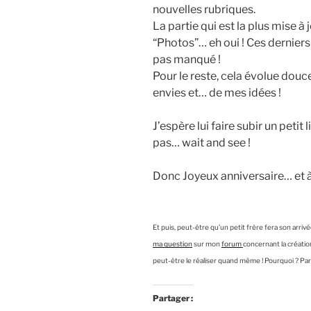
nouvelles rubriques.
La partie qui est la plus mise à
“Photos”… eh oui ! Ces dernier
pas manqué !
Pour le reste, cela évolue dou
envies et… de mes idées !
J’espère lui faire subir un petit 
pas… wait and see !
Donc Joyeux anniversaire… et à
Et puis, peut-être qu’un petit frère fera son arri
ma question
sur mon
forum
concernant la créati
peut-être le réaliser quand même ! Pourquoi ? Parce
Partager :