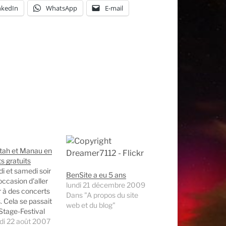
nkedIn
WhatsApp
E-mail
ah et Manau en
s gratuits
i et samedi soir
BenSite a eu 5 ans
l'occasion d'aller
lundi 21 décembre 2009
r à des concerts
Dans "A propos du site
. Cela se passait
web et du blog"
 Stage-Festival
tional DARC à
di 22 août 2007