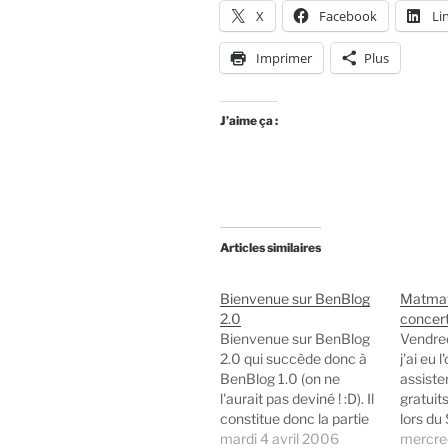
X
Facebook
Li
Imprimer
Plus
J’aime ça :
Articles similaires
Bienvenue sur BenBlog
Matmat
2.0
concert
Bienvenue sur BenBlog
Vendred
2.0 qui succède donc à
j'ai eu 
BenBlog 1.0 (on ne
assiste
l'aurait pas deviné ! :D). Il
gratuits
constitue donc la partie
lors du
actuellement visible de
mardi 4 avril 2006
interna
mercre