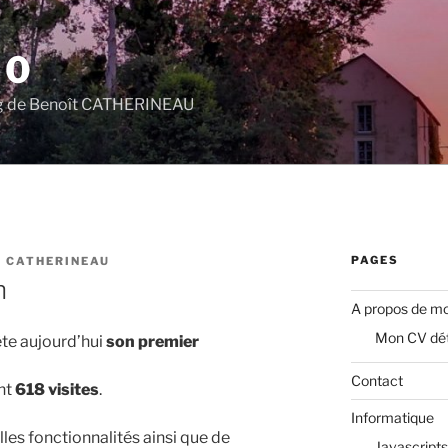
.0
log de Benoît CATHERINEAU
PAGES
T CATHERINEAU
n
A propos de mo
Mon CV dét
ête aujourd’hui
son premier
Contact
nt
618 visites
.
Informatique
elles fonctionnalités ainsi que de
Javascripts