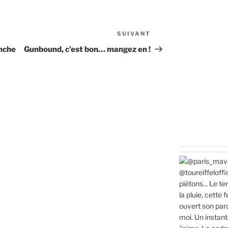
SUIVANT
Article
suivant
anche
Gunbound, c’est bon… mangez en !