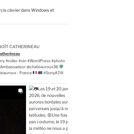
cis clavier dans Windows et
OÎT CATHERINEAU
atherineau
ry #roller #vin #WordPress #photo
t'Ambassadeur @chateauroux36
teauroux - France
#SonyA7III