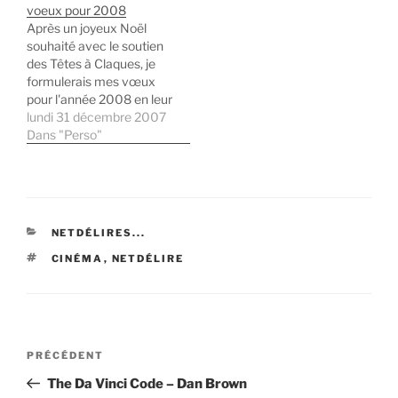
voeux pour 2008
personnes. Il est vrai que
CMS. La première avait
Après un joyeux Noël
je compte faire…
eu lieu à la fin du mois
souhaité avec le soutien
d'août dernier à
des Têtes à Claques, je
l'occasion de son premier
formulerais mes vœux
anniversaire. une
pour l'année 2008 en leur
dizaine…
compagnie également :
lundi 31 décembre 2007
Mise à jour : Le clip reste
Dans "Perso"
disponible ici. Comme
tous les ans à cette
période, c'est le moment
de vous souhaiter une
excellente année 2008.…
CATÉGORIES
NETDÉLIRES...
ÉTIQUETTES
CINÉMA
,
NETDÉLIRE
Navigation
Article
PRÉCÉDENT
de
précédent
The Da Vinci Code – Dan Brown
l’article