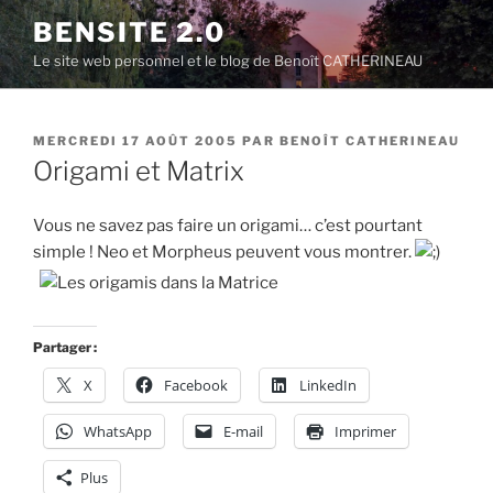
Aller
BENSITE 2.0
au
Le site web personnel et le blog de Benoît CATHERINEAU
contenu
principal
PUBLIÉ
MERCREDI 17 AOÛT 2005
PAR
BENOÎT CATHERINEAU
LE
Origami et Matrix
Vous ne savez pas faire un origami… c’est pourtant
simple ! Neo et Morpheus peuvent vous montrer.
Partager :
X
Facebook
LinkedIn
WhatsApp
E-mail
Imprimer
Plus