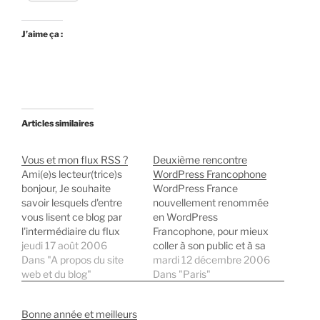
J’aime ça :
Articles similaires
Vous et mon flux RSS ?
Deuxième rencontre
Ami(e)s lecteur(trice)s
WordPress Francophone
bonjour, Je souhaite
WordPress France
savoir lesquels d'entre
nouvellement renommée
vous lisent ce blog par
en WordPress
l'intermédiaire du flux
Francophone, pour mieux
RSS. En effet, j'envisage
jeudi 17 août 2006
coller à son public et à sa
de passer ce dernier sous
Dans "A propos du site
vocation organise,
mardi 12 décembre 2006
Feedburner, mais avant je
web et du blog"
samedi 16 décembre
Dans "Paris"
voulais savoir si mon flux
2006 la deuxième
est vraiment utilisé par un
rencontre entre
Bonne année et meilleurs
nombre significatif de
blogueurs utilisant ce