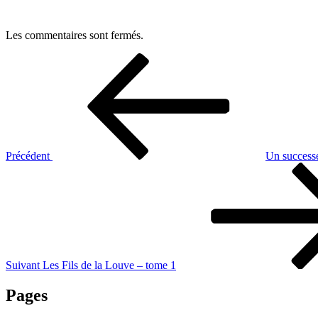
Les commentaires sont fermés.
Navigation
Article
précédent
de
l’article
Précédent
Un success
Article
suivant
Suivant
Les Fils de la Louve – tome 1
Pages