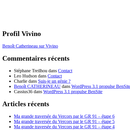
Profil Vivino
Benoît Catherineau sur Vivino
Commentaires récents
Stéphane Treilhou
dans
Contact
Leo Hudson
dans
Contact
Charlie
dans
Suis-je un génie ?
Benoît CATHERINEAU
dans
WordPress 3.1 propulse BenSit
Cassius36
dans
WordPress 3.1 propulse BenSite
Articles récents
Ma grande traversée du Vercors par le GR 91 – étape 6
Ma grande traversée du Vercors par le GR 91 – étape 5
Ma grande traversée du Vercors par le GR 91 – étape 4