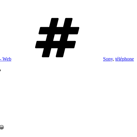
Étiquettes
 - Web
Sony
,
téléphone
”
 😀