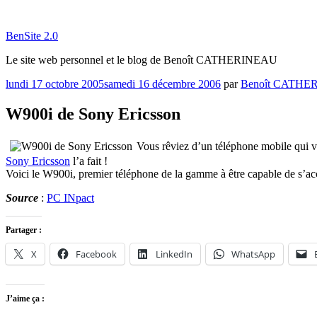
Aller
au
BenSite 2.0
contenu
principal
Le site web personnel et le blog de Benoît CATHERINEAU
Publié
lundi 17 octobre 2005
samedi 16 décembre 2006
par
Benoît CATHE
le
W900i de Sony Ericsson
Vous rêviez d’un téléphone mobile qui v
Sony Ericsson
l’a fait !
Voici le W900i, premier téléphone de la gamme à être capable de s
Source
:
PC INpact
Partager :
X
Facebook
LinkedIn
WhatsApp
J’aime ça :