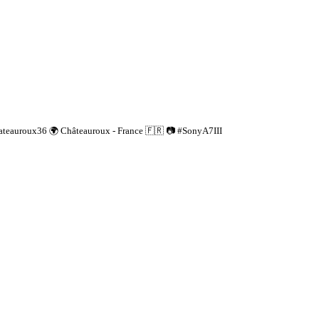
ateauroux36 🌍 Châteauroux - France 🇫🇷 📷 #SonyA7III