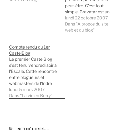
peut-être. C'est tout
simple, Gravatar est un
service en ligne qui
lundi 22 octobre 2007
permet d'attribuer un
Dans "A propos du site
avatar à son adresse e-
web et du blog"
mail. Ainsi, lorsque vous
laissez un commentaire
Compte rendu du 1er
sur un blog utilisant
CastelBlog
Gravatar avec votre
Le premier CastelBlog
adresse e-mail votre
s'est tenu vendredi soir à
avatar apparait. Depuis…
l'Escale. Cette rencontre
entre blogueurs et
webmasters de l'Indre
était la première du genre
lundi 5 mars 2007
dans notre département.
Dans "La vie en Berry"
Eh oui ! faisons taire les
bruits sur le soi-disant
"sous-développement"
de l'Indre. Nous avons
Internet et cette soirée
CATÉGORIES
NETDÉLIRES...
prouve qu'on sait aussi