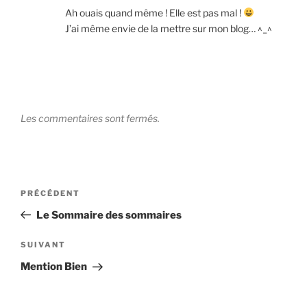
Ah ouais quand même ! Elle est pas mal !
J’ai même envie de la mettre sur mon blog… ^_^
Les commentaires sont fermés.
Navigation
Article
PRÉCÉDENT
de
précédent
Le Sommaire des sommaires
l’article
Article
SUIVANT
suivant
Mention Bien