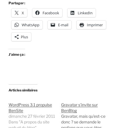
Partager :
X
Facebook
LinkedIn
WhatsApp
E-mail
Imprimer
Plus
J’aime ça :
Articles similaires
WordPress 3.1 propulse
Gravatar s’invite sur
BenSite
BenBlog
dimanche 27 février 2011
Gravatar, mais qu'est-ce
Dans "A propos du site
donc ? se demande le
web et du blog"
profane que vous êtes