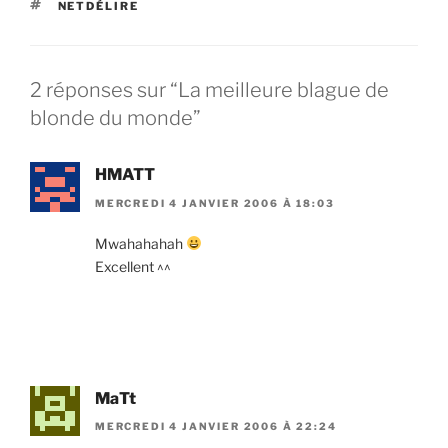
s'en servir.…
ÉTIQUETTES
NETDÉLIRE
2 réponses sur “La meilleure blague de
blonde du monde”
HMATT
MERCREDI 4 JANVIER 2006 À 18:03
Mwahahahah
Excellent ^^
MaTt
MERCREDI 4 JANVIER 2006 À 22:24