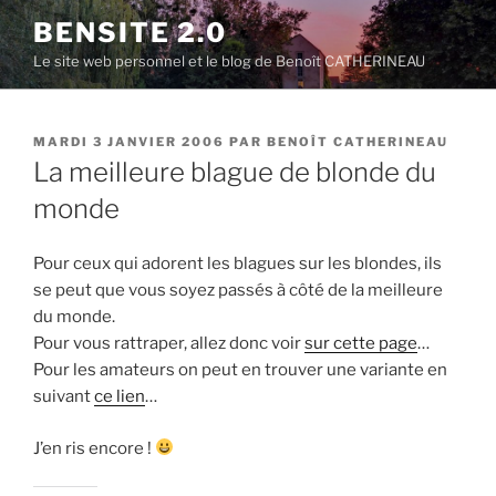
Aller
BENSITE 2.0
au
Le site web personnel et le blog de Benoît CATHERINEAU
contenu
principal
PUBLIÉ
MARDI 3 JANVIER 2006
PAR
BENOÎT CATHERINEAU
LE
La meilleure blague de blonde du
monde
Pour ceux qui adorent les blagues sur les blondes, ils
se peut que vous soyez passés à côté de la meilleure
du monde.
Pour vous rattraper, allez donc voir
sur cette page
…
Pour les amateurs on peut en trouver une variante en
suivant
ce lien
…
J’en ris encore !