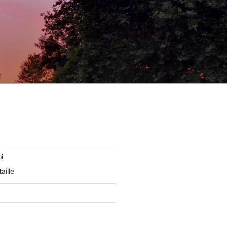
i
aillé