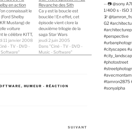
elby en action
Revanche des Sith
'on connaissait le
Ca y est la boucle est
(Ford Shelby
bouclée ! En effet, cet
R Mustang) de
épisode vient clore la
elle voiture
deuxième trilogie de la
nt le célèbre KITT,
saga Star Wars
er trailer ne nous
i 11 janvier 2008
commencée en 1977. La
jeudi 2 juin 2005
ait pas de juger
iné - TV - DVD -
revanche des Sith est
Dans "Ciné - TV - DVD -
uesses du bolide
 Software"
aussi l’épisode qui
Music - Software"
on. Voici une
achève l’oeuvre de
e vidéo plus
Lucas et celui qui fait la
ncante : NBC
liaison entre la trilogie
 ce deuxième clip
originale et la nouvelle.…
ès le premier. La
 SOFTWARE
,
HUMEUR - RÉACTION
…
SUIVANT
Article