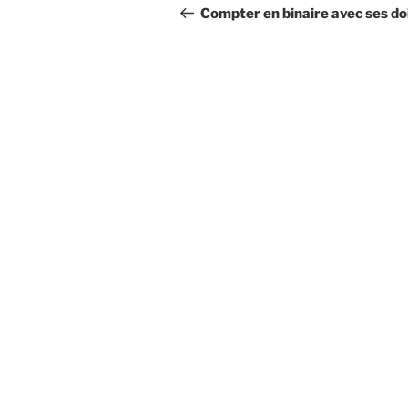
de
précédent
Compter en binaire avec ses do
l’article