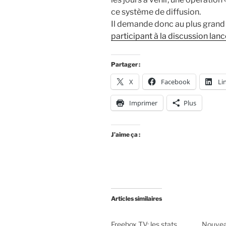
ce système de diffusion.
Il demande donc au plus grand 
participant à la discussion lanc
Partager :
X
Facebook
Li
Imprimer
Plus
J’aime ça :
Articles similaires
Freebox TV: les stats
Nouvea