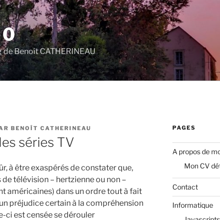
.0
log de Benoît CATHERINEAU
PAGES
AR
BENOÎT CATHERINEAU
des séries TV
A propos de mo
Mon CV dét
ûr, à être exaspérés de constater que,
 de télévision – hertzienne ou non –
Contact
t américaines) dans un ordre tout à fait
 un préjudice certain à la compréhension
Informatique
le-ci est censée se dérouler
Javascripts