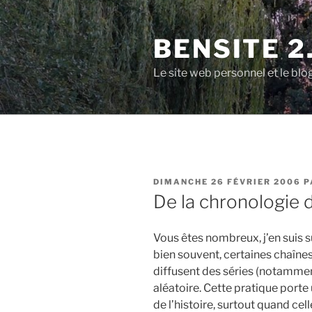
Aller
au
BENSITE 2
contenu
principal
Le site web personnel et le b
PUBLIÉ
DIMANCHE 26 FÉVRIER 2006
P
LE
De la chronologie 
Vous êtes nombreux, j’en suis s
bien souvent, certaines chaînes
diffusent des séries (notammen
aléatoire. Cette pratique porte
de l’histoire, surtout quand cel