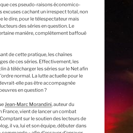
le que ces pseudo-raisons économico-
s excuses cachant un irrespect total, non
 le dire, pour le télespectateur mais
ducteurs des séries en question. Le
e certaine manière, complètement baffoué
ant de cette pratique, les chaînes
ages de ces séries. Effectivement, les
in à télécharger les séries sur le Net afin
l’ordre normal. La lutte actuelle pour le
 devrait-elle pas être accompagnée
 oeuvres en question ?
que
Jean-Marc Morandini
, auteur du
en France, vient de lancer un combat
 Comptant sur le soutien des lecteurs de
g, il va, lui et son équipe, débuter dans
n « commando » afin d’essayer d’enrayer