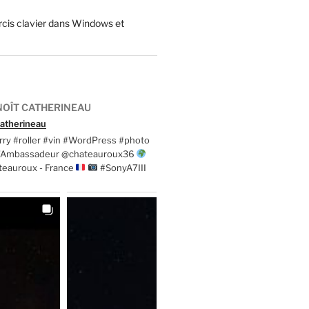
cis clavier dans Windows et
OÎT CATHERINEAU
atherineau
ry #roller #vin #WordPress #photo
t'Ambassadeur @chateauroux36
teauroux - France
#SonyA7III