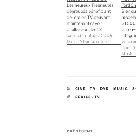
Les heureux Freenautes
Ford Sh
dégroupés bénéficiant
Bien qu
de l’option TV peuvent
modèle 
maintenant savoir
GT500K
quelles sont les 12
la nouv
chaînes et les émissions
samedi 1 octobre 2005
intégra
les plus regardées parmi
Dans "A bookmarker..."
le premi
vendred
les chaînes du bouquet
permett
Dans "C
proposé par Free. Ces
des pro
Music -
statistiques sont remises
en acti
à jour toutes les minutes,
deuxièm
on peut donc consulter
convai
les audiences en direct
diffuse
et découvrir quelles…
peu apr
CATÉGORIES
CINÉ - TV - DVD - MUSIC -
chaine
ÉTIQUETTES
SÉRIES
,
TV
Navigation
Article
PRÉCÉDENT