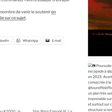
nombre de venir le soutenir
en
ée sur ce sujet
.
nkedIn
WhatsApp
E-mail
u K2000 : la
Star Wars Episode III : La