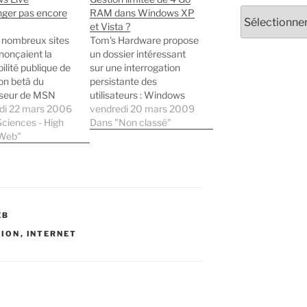
Archives
ger pas encore
RAM dans Windows XP
et Vista ?
e nombreux sites
Tom's Hardware propose
onçaient la
un dossier intéressant
ilité publique de
sur une interrogation
ion betâ du
persistante des
seur de MSN
utilisateurs : Windows
ger, Windows
di 22 mars 2006
XP et Vista sont-ils
vendredi 20 mars 2009
essenger (MSN
ciences - High
capables de gérer plus
Dans "Non classé"
tte version était
 Web"
de 3 Go RAM ?
 maintenant
rgeable
ment sur
ons afin que le
de "testeurs"
EB
lque peu limité.
e telle nouvelle
TION
,
INTERNET
lions de
nes…