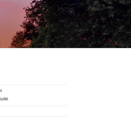
i
aillé