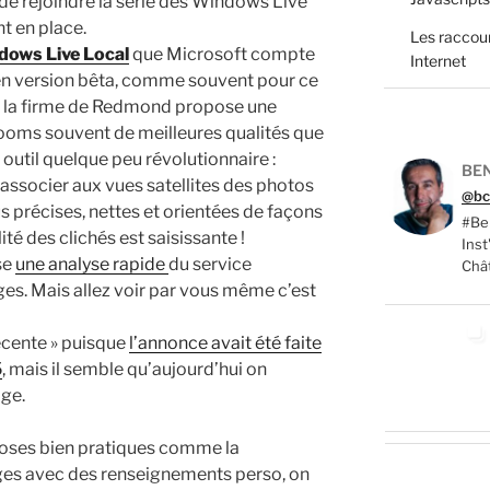
de rejoindre la série des Windows Live
t en place.
Les raccour
ows Live Local
que Microsoft compte
Internet
 en version bêta, comme souvent pour ce
de la firme de Redmond propose une
ooms souvent de meilleures qualités que
util quelque peu révolutionnaire :
BEN
’associer aux vues satellites des photos
@bc
précises, nettes et orientées de façons
#Ber
té des clichés est saisissante !
Ins
se
une analyse rapide
du service
Châ
. Mais allez voir par vous même c’est
 récente » puisque
l’annonce avait été faite
5
, mais il semble qu’aujourd’hui on
ge.
choses bien pratiques comme la
ages avec des renseignements perso, on