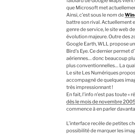
faiblard de Google Maps vient 
que Microsoft met actuellemen
Ainsi, c’est sous le nom de
Wind
battre son rival. Actuellement
genre de service, le site web 
évolution majeure. Outre des z
Google Earth, WLL propose un o
Bird’s Eye. Ce dernier permet d
aériennes… donc beaucoup plus 
plus conventionnelles… La quali
Le site Les Numériques propo
accompagné de quelques images
très impressionnant !
En fait, l’info n’est pas toute «
dès le mois de novembre 200
commence à en parler davanta
L’interface recèle de petites 
possibilité de marquer les im