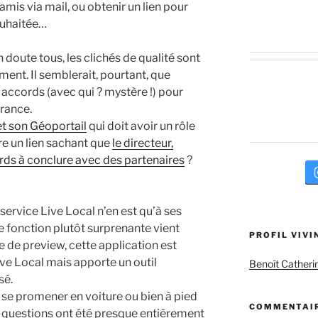
amis via mail, ou obtenir un lien pour
ouhaitée…
oute tous, les clichés de qualité sont
ent. Il semblerait, pourtant, que
 accords (avec qui ? mystère !) pour
France.
et son Géoportail
qui doit avoir un rôle
ire un lien sachant que
le directeur,
ords à conclure avec des partenaires
?
ervice Live Local n’en est qu’à ses
 fonction plutôt surprenante vient
PROFIL VIVI
e de preview, cette application est
ve Local mais apporte un outil
Benoît Catheri
sé.
de se promener en voiture ou bien à pied
COMMENTAIR
s en questions ont été presque entièrement