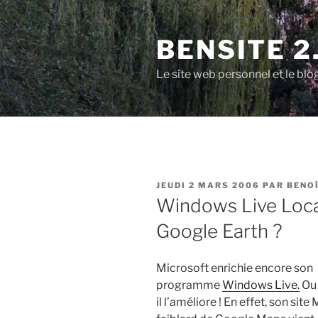
Aller
au
BENSITE 2
contenu
principal
Le site web personnel et le b
PUBLIÉ
JEUDI 2 MARS 2006
PAR
BENO
LE
Windows Live Loca
Google Earth ?
Microsoft enrichie encore son
programme
Windows Live.
Ou 
il l’améliore ! En effet, son si