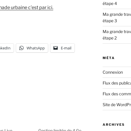
étape 4
e urbaine c’est par ici.
Ma grande trav
étape 3
Ma grande trav
étape 2
nkedIn
WhatsApp
E-mail
MÉTA
Connexion
Flux des public
Flux des comm
Site de WordP
ARCHIVES
s Live
Gestion limitée de 4 Go