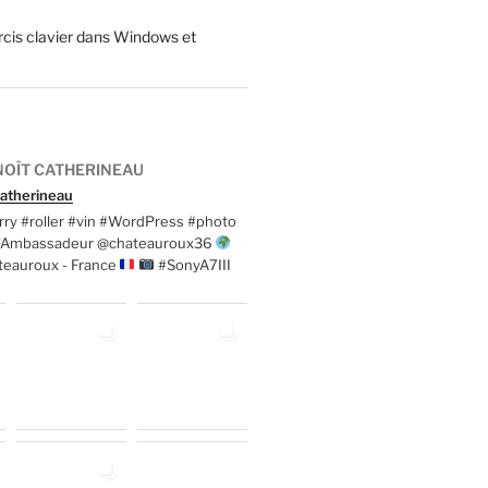
cis clavier dans Windows et
OÎT CATHERINEAU
atherineau
ry #roller #vin #WordPress #photo
t'Ambassadeur @chateauroux36
teauroux - France
#SonyA7III