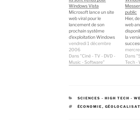
Windows Vista
Messen
Microsoft lance un site
public
web viral pour le
Hier, d
lancement de son
web ann
prochain système
disponib
d'exploitation Windows
la vers
Vista. Le thème central
vendredi 1 décembre
succes
est : "Ils sont venus pour
2006
Messen
mercre
Windows Vista". Le
Dans "Ciné - TV - DVD -
Live M
Dans "S
domaine retenu pour
Music - Software"
8.0). Ce
Tech -
cette opération est
jusqu'à
windowsvistaretail.com.
télécha
Windows Vista Retail
unique
signifiant "détaillant de
invitati
Windows Vista". Notons
nombre 
CATÉGORIES
SCIENCES - HIGH TECH - W
qu'un Whois sur ce
soit que
domaine nous…
Avec un
ÉTIQUETTES
ÉCONOMIE
,
GÉOLOCALISA
des mil
person
Navigation