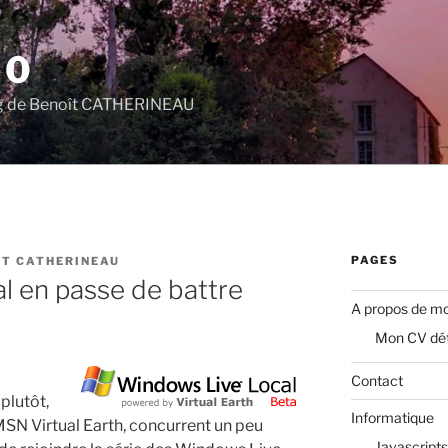
.0
log de Benoît CATHERINEAU
PAGES
ÎT CATHERINEAU
l en passe de battre
A propos de mo
Mon CV dét
Contact
plutôt,
Informatique
te MSN Virtual Earth, concurrent un peu
Javascripts