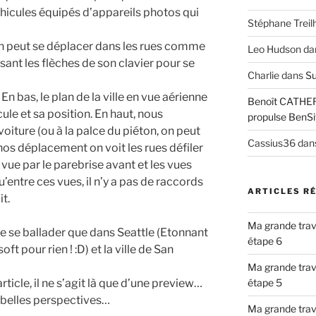
hicules équipés d’appareils photos qui
Stéphane Treil
 on peut se déplacer dans les rues comme
Leo Hudson
da
isant les flèches de son clavier pour se
Charlie
dans
Su
 En bas, le plan de la ville en vue aérienne
Benoît CATHE
le et sa position. En haut, nous
propulse BenSi
oiture (ou à la palce du piéton, on peut
Cassius36
dan
 nos déplacement on voit les rues défiler
 vue par le parebrise avant et les vues
u’entre ces vues, il n’y a pas de raccords
ARTICLES R
it.
Ma grande trav
e de se ballader que dans Seattle (Etonnant
étape 6
ft pour rien ! :D) et la ville de San
Ma grande trav
ticle, il ne s’agit là que d’une preview…
étape 5
 belles perspectives…
Ma grande trav