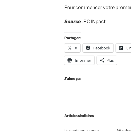
Pour commencer votre promenad
Source
:
PC INpact
Partager :
X
Facebook
Li
Imprimer
Plus
J’aime ça :
Articles similaires
Ils sont venus pour
Window