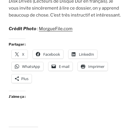
Disk Drives
(Lecteurs de Disque Dur en français). Je
vous invite sincèrement à lire ce dossier, on y apprend
beaucoup de chose. C’est très instructif et intéressant.
Crédit Photo
:
MorgueFile.com
Partager :
X
Facebook
LinkedIn
WhatsApp
E-mail
Imprimer
Plus
J’aime ça :