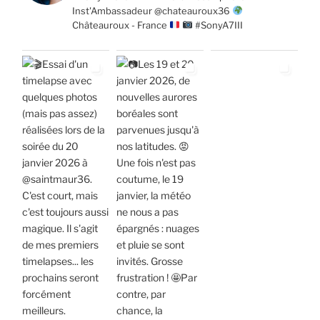
Inst'Ambassadeur @chateauroux36
Châteauroux - France
#SonyA7III