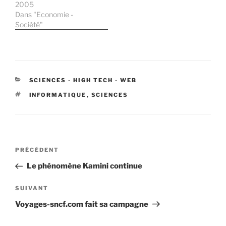
là peu ou pas connu, le
2005
réseau des réseaux était
Dans "Economie -
alors réservé à une élite…
Société"
celle des scientifiques et
chercheurs. Et pour…
CATÉGORIES
SCIENCES - HIGH TECH - WEB
ÉTIQUETTES
INFORMATIQUE
,
SCIENCES
Navigation
Article
PRÉCÉDENT
de
précédent
Le phénomène Kamini continue
l’article
Article
SUIVANT
suivant
Voyages-sncf.com fait sa campagne