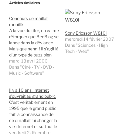
Articles similaires
Concours de maillot
mouillé
A la vue du titre, on va me
Sony Ericsson W810i
rétorquer que BenBlog se
mercredi 14 février 2007
lance dans la déviance.
Dans "Sciences - High
Mais que nenni ! Il s'agit là
Tech - Web"
d'un type de buzz bien
orchestré (c'est le cas de
mardi 18 avril 2006
le dire d'ailleurs). Le
Dans "Ciné - TV - DVD -
groupe de rock
Music - Software"
MorningWood sort un
nouvel album. Pour se
Il y a 10 ans, Internet
faire connaître et…
s’ouvrait au grand public
C’est véritablement en
1995 que le grand public
fait la connaissance de
ce qui allait lui changer la
vie : Internet et surtout le
World Wide Web. Jusque
vendredi 2 décembre