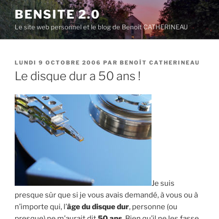
Aller
BENSITE 2.0
au
Le site web personnel et le blog de Benoît CATHERINEAU
contenu
principal
PUBLIÉ
LUNDI 9 OCTOBRE 2006
PAR
BENOÎT CATHERINEAU
LE
Le disque dur a 50 ans !
Je suis
presque sûr que si je vous avais demandé, à vous ou à
n’importe qui, l’
âge du disque dur
, personne (ou
presque) ne m’aurait dit
50 ans
. Bien qu’il ne les fasse