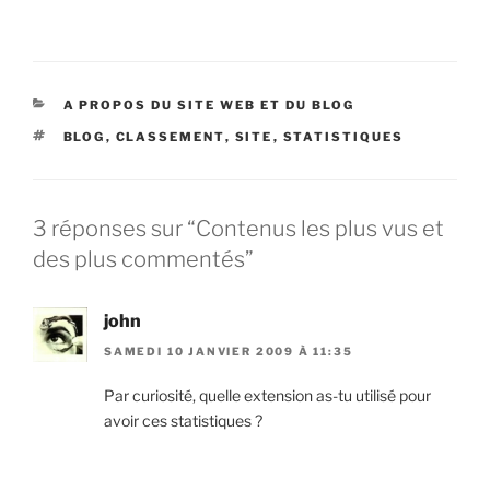
pour vous indiquer les
moyens que je mets en
oeuvre pour bloguer :
Mon hébergeur : 1&1. Je
bénéficie de…
CATÉGORIES
A PROPOS DU SITE WEB ET DU BLOG
ÉTIQUETTES
BLOG
,
CLASSEMENT
,
SITE
,
STATISTIQUES
3 réponses sur “Contenus les plus vus et
des plus commentés”
john
SAMEDI 10 JANVIER 2009 À 11:35
Par curiosité, quelle extension as-tu utilisé pour
avoir ces statistiques ?