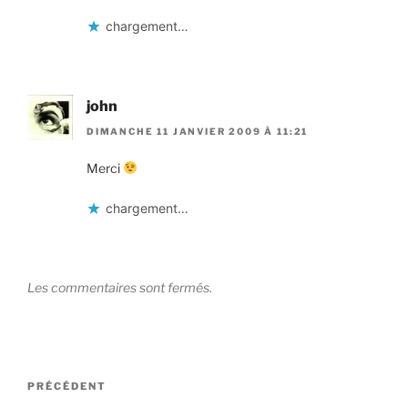
chargement…
john
DIMANCHE 11 JANVIER 2009 À 11:21
Merci
chargement…
Les commentaires sont fermés.
Navigation
Article
PRÉCÉDENT
de