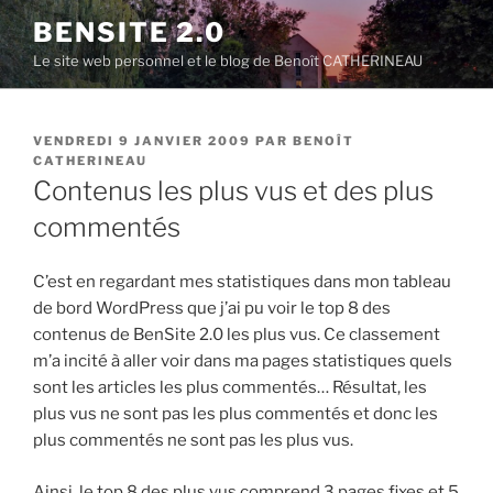
Aller
BENSITE 2.0
au
Le site web personnel et le blog de Benoît CATHERINEAU
contenu
principal
PUBLIÉ
VENDREDI 9 JANVIER 2009
PAR
BENOÎT
LE
CATHERINEAU
Contenus les plus vus et des plus
commentés
C’est en regardant mes statistiques dans mon tableau
de bord WordPress que j’ai pu voir le top 8 des
contenus de BenSite 2.0 les plus vus. Ce classement
m’a incité à aller voir dans ma pages statistiques quels
sont les articles les plus commentés… Résultat, les
plus vus ne sont pas les plus commentés et donc les
plus commentés ne sont pas les plus vus.
Ainsi, le top 8 des plus vus comprend 3 pages fixes et 5