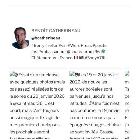
BENOÎT CATHERINEAU
@bcatherineau
#Berry #roller #vin #WordPress #photo
Inst'Ambassadeur @chateauroux36
Châteauroux - France
#SonyA7III