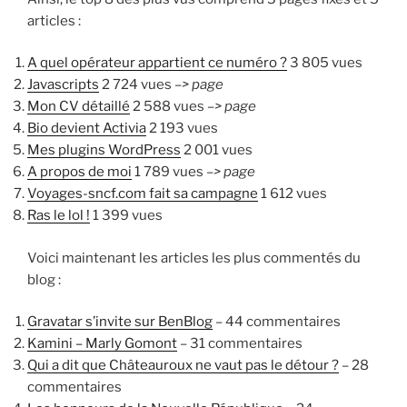
articles :
A quel opérateur appartient ce numéro ?
3 805 vues
Javascripts
2 724 vues
–> page
Mon CV détaillé
2 588 vues
–> page
Bio devient Activia
2 193 vues
Mes plugins WordPress
2 001 vues
A propos de moi
1 789 vues
–> page
Voyages-sncf.com fait sa campagne
1 612 vues
Ras le lol !
1 399 vues
Voici maintenant les articles les plus commentés du
blog :
Gravatar s’invite sur BenBlog
– 44 commentaires
Kamini – Marly Gomont
– 31 commentaires
Qui a dit que Châteauroux ne vaut pas le détour ?
– 28
commentaires