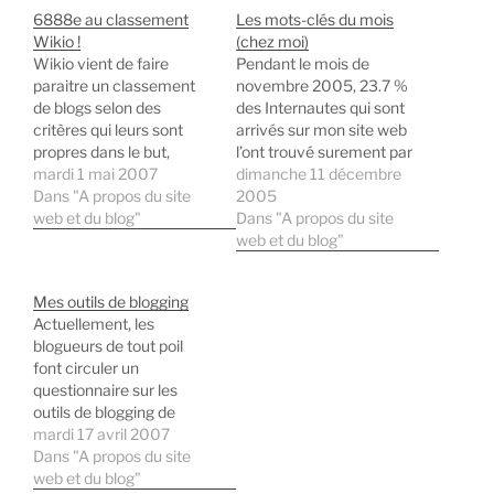
6888e au classement
Les mots-clés du mois
Wikio !
(chez moi)
Wikio vient de faire
Pendant le mois de
paraitre un classement
novembre 2005, 23.7 %
de blogs selon des
des Internautes qui sont
critères qui leurs sont
arrivés sur mon site web
propres dans le but,
l’ont trouvé surement par
encore une fois,
mardi 1 mai 2007
hasard suite à une
dimanche 11 décembre
d'indiquer le niveau
Dans "A propos du site
requête sur un moteur de
2005
d'influence des blogs.
web et du blog"
recherche. Par contre
Dans "A propos du site
Bien sûr, ce type de
près de 48 % s’y
web et du blog"
classement peut toujours
connecte directement. Je
être remis en cause car il
vous propose de vous
Mes outils de blogging
est difficile de réellement
donner le classement des
Actuellement, les
mesurer ce genre de…
mots-clés…
blogueurs de tout poil
font circuler un
questionnaire sur les
outils de blogging de
chacun. Celui-ci fut lancé
mardi 17 avril 2007
à l'origine par GuiM. Ainsi,
Dans "A propos du site
je vais m'en faire l'écho
web et du blog"