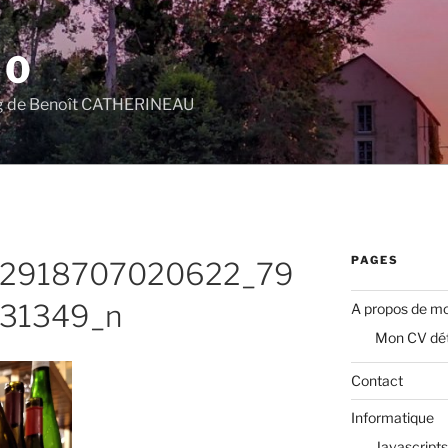
.0
log de Benoît CATHERINEAU
PAGES
72918707020622_79
31349_n
A propos de mo
Mon CV dét
Contact
Informatique
Javascripts