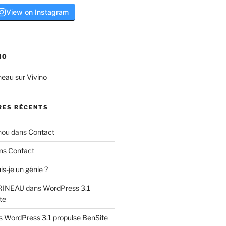
View on Instagram
NO
neau sur Vivino
ES RÉCENTS
hou
dans
Contact
ns
Contact
is-je un génie ?
RINEAU
dans
WordPress 3.1
te
s
WordPress 3.1 propulse BenSite