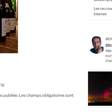
Les raccour
Internet
BEN
@bc
#Ber
Ins
Châ
re
s publiée.
Les champs obligatoires sont