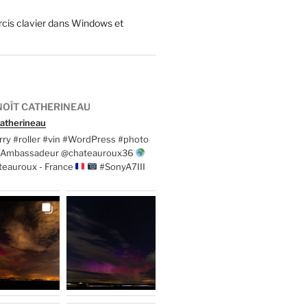
cis clavier dans Windows et
OÎT CATHERINEAU
atherineau
ry #roller #vin #WordPress #photo
t'Ambassadeur @chateauroux36
teauroux - France
#SonyA7III