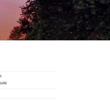
i
aillé