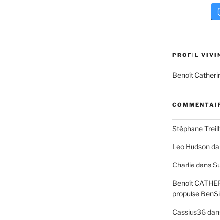
PROFIL VIVI
Benoît Catheri
COMMENTAIR
Stéphane Treil
Leo Hudson
da
Charlie
dans
Su
Benoît CATHE
propulse BenSi
Cassius36
dan