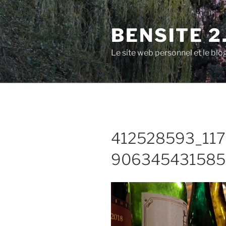
Aller
au
BENSITE 2
contenu
principal
Le site web personnel et le b
412528593_11
906345431585