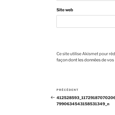
Site web
Ce site utilise Akismet pour réd
façon dont les données de vos
Navigation
Article
PRÉCÉDENT
de
précédent
412528593_1172918707020
7990634543158531349_n
l’article