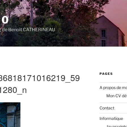
.0
log de Benoît CATHERINEAU
36818171016219_59
PAGES
1280_n
A propos de mo
Mon CV dét
Contact
Informatique
Javascripts