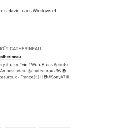
cis clavier dans Windows et
OÎT CATHERINEAU
atherineau
ry #roller #vin #WordPress #photo
t'Ambassadeur @chateauroux36 🌍
eauroux - France 🇫🇷 📷 #SonyA7III