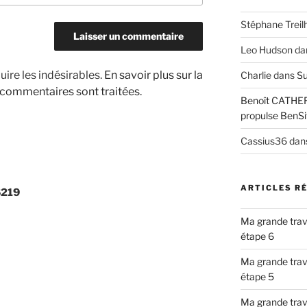
Stéphane Treil
Leo Hudson
da
uire les indésirables.
En savoir plus sur la
Charlie
dans
Su
 commentaires sont traitées
.
Benoît CATHE
propulse BenSi
Cassius36
dan
ARTICLES R
6219
Ma grande trav
étape 6
Ma grande trav
étape 5
Ma grande trav