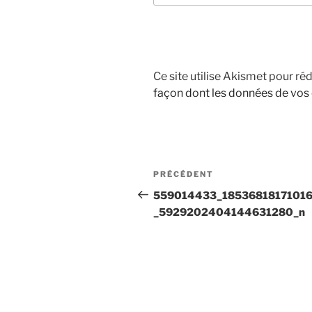
Ce site utilise Akismet pour réd
façon dont les données de vos
Navigation
Article
PRÉCÉDENT
de
précédent
559014433_1853681817101
l’article
_5929202404144631280_n