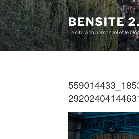
Aller
au
BENSITE 2
contenu
principal
Le site web personnel et le b
559014433_185
2920240414463