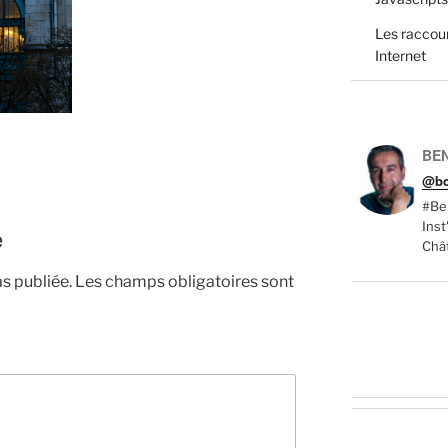
Les raccour
Internet
BEN
@bc
#Ber
Ins
e
Chât
s publiée.
Les champs obligatoires sont