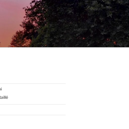
i
aillé