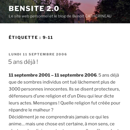
Aller
BENSITE 2.0
au
Le site web personnel et le blog de Benoît CATHERINEAU
contenu
principal
ÉTIQUETTE :
9-11
PUBLIÉ
LUNDI 11 SEPTEMBRE 2006
LE
5 ans déjà !
11 septembre 2001 – 11 septembre 2006
. 5 ans déjà
que de sombres individus ont tué lâchement plus de
3000 personnes innocentes. Ils se disent protecteurs,
défenseurs d’une religion et d’un Dieu qui leur dicte
leurs actes. Mensonges ! Quelle religion fut créée pour
répandre le malheur ?
Décidément je ne comprendrais jamais ce qui les
anime… mais une chose est certaine, à mon sens, ce