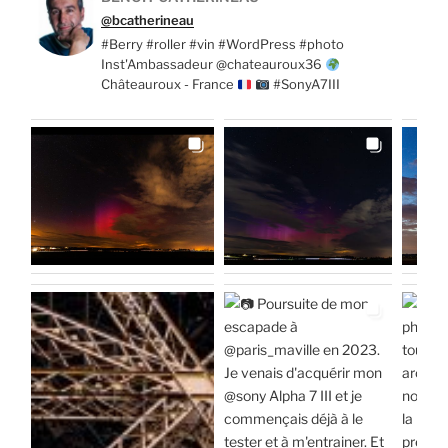
@bcatherineau
#Berry #roller #vin #WordPress #photo
Inst'Ambassadeur @chateauroux36
Châteauroux - France
#SonyA7III