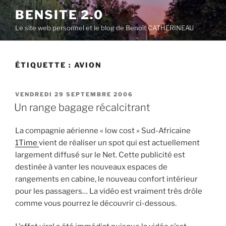
Aller
BENSITE 2.0
au
Le site web personnel et le blog de Benoît CATHERINEAU
contenu
principal
ÉTIQUETTE :
AVION
PUBLIÉ
VENDREDI 29 SEPTEMBRE 2006
LE
Un range bagage récalcitrant
La compagnie aérienne « low cost » Sud-Africaine
1Time
vient de réaliser un spot qui est actuellement
largement diffusé sur le Net. Cette publicité est
destinée à vanter les nouveaux espaces de
rangements en cabine, le nouveau confort intérieur
pour les passagers… La vidéo est vraiment très drôle
comme vous pourrez le découvrir ci-dessous.