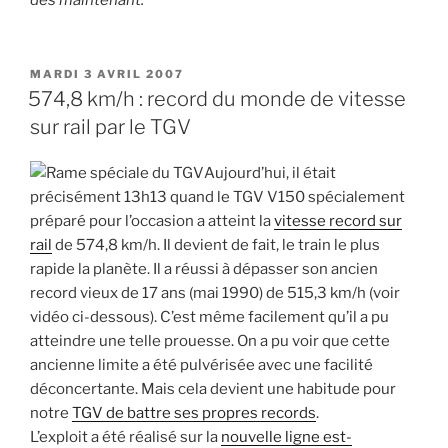
dès maintenant.
PUBLIÉ
MARDI 3 AVRIL 2007
LE
574,8 km/h : record du monde de vitesse
sur rail par le TGV
Aujourd’hui, il était
précisément 13h13 quand le TGV V150 spécialement
préparé pour l’occasion a atteint la
vitesse record sur
rail
de 574,8 km/h. Il devient de fait, le train le plus
rapide la planète. Il a réussi à dépasser son ancien
record vieux de 17 ans (mai 1990) de 515,3 km/h (voir
vidéo ci-dessous). C’est même facilement qu’il a pu
atteindre une telle prouesse. On a pu voir que cette
ancienne limite a été pulvérisée avec une facilité
déconcertante. Mais cela devient une habitude pour
notre
TGV de battre ses propres records
.
L’exploit a été réalisé sur la
nouvelle ligne est-