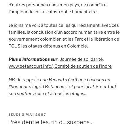
d’autres personnes dans mon pays, de connaître
l’ampleur de cette catastrophe humanitaire.
Je joins ma voix à toutes celles qui réclament, avec ces
familles, la conclusion d’un accord humanitaire entre le
gouvernement colombien et les Farc et la libération de
TOUS les otages détenus en Colombie.
Plus d’informations sur
:
Journée de solidarité
,
www.betancourt.info/
,
Comité de soutien de l’Indre
NB : Je rappelle que
Renaud a écrit une chanson
en
l’honneur d’Ingrid Bétancourt et pour lui affirmer tout
son soutien à elle et à tous les otages…
PUBLIÉ
JEUDI 3 MAI 2007
LE
Présidentielles, fin du suspens…