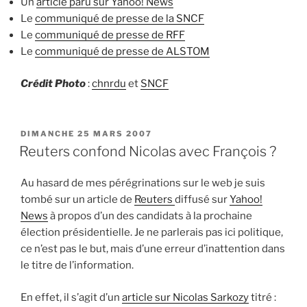
Un
article paru sur Yahoo! News
Le
communiqué de presse de la SNCF
Le
communiqué de presse de RFF
Le
communiqué de presse de ALSTOM
Crédit Photo
:
chnrdu
et
SNCF
PUBLIÉ
DIMANCHE 25 MARS 2007
LE
Reuters confond Nicolas avec François ?
Au hasard de mes pérégrinations sur le web je suis
tombé sur un article de
Reuters
diffusé sur
Yahoo!
News
à propos d’un des candidats à la prochaine
élection présidentielle. Je ne parlerais pas ici politique,
ce n’est pas le but, mais d’une erreur d’inattention dans
le titre de l’information.
En effet, il s’agit d’un
article sur Nicolas Sarkozy
titré :