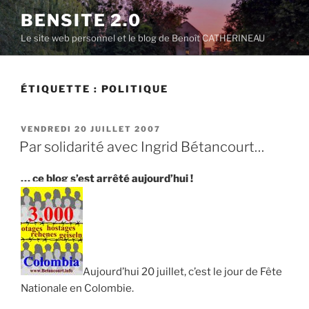
Aller
BENSITE 2.0
au
Le site web personnel et le blog de Benoît CATHERINEAU
contenu
principal
ÉTIQUETTE :
POLITIQUE
PUBLIÉ
VENDREDI 20 JUILLET 2007
LE
Par solidarité avec Ingrid Bétancourt…
… ce blog s’est arrêté aujourd’hui !
Aujourd’hui 20 juillet, c’est le jour de Fête
Nationale en Colombie.