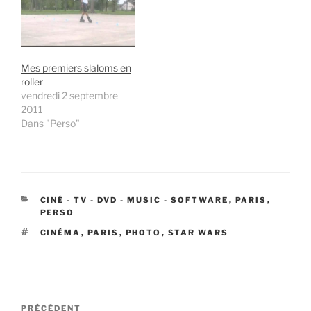
française" se tiendra le
sont…
samedi 26 août 2006
dans un restaurant
parisien. Rendez-vous
Mes premiers slaloms en
dès 19 H 00 à…
roller
vendredi 2 septembre
2011
Dans "Perso"
CATÉGORIES
CINÉ - TV - DVD - MUSIC - SOFTWARE
,
PARIS
,
PERSO
ÉTIQUETTES
CINÉMA
,
PARIS
,
PHOTO
,
STAR WARS
Navigation
Article
PRÉCÉDENT