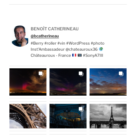
BENOÎT CATHERINEAU
@bcatherineau
#Berry #roller #vin #WordPress #photo
Inst'Ambassadeur @chateauroux36
Châteauroux - France
#SonyA7III