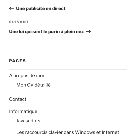
de
précédent
Une publicité en direct
l’article
Article
SUIVANT
suivant
Une loi qui sent le purin à plein nez
PAGES
A propos de moi
Mon CV détaillé
Contact
Informatique
Javascripts
Les raccourcis clavier dans Windows et Internet