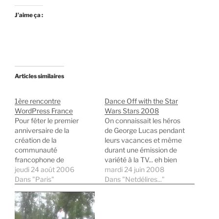
J’aime ça :
Articles similaires
1ère rencontre
Dance Off with the Star
WordPress France
Wars Stars 2008
Pour fêter le premier
On connaissait les héros
anniversaire de la
de George Lucas pendant
création de la
leurs vacances et même
communauté
durant une émission de
francophone de
variété à la TV... eh bien
WordPress, ses
jeudi 24 août 2006
quand les héros de Star
mardi 24 juin 2008
membres (dont je suis)
Dans "Paris"
Wars découvrent nos
Dans "Netdélires..."
ont décidé d'organiser
danses terriennes, ça
une rencontre entre
donne cela : Moi je trouve
utilisateurs français. Ce
qu'ils ont le rythme dans
mini "WordCamp à la
la peau quand même. Ils