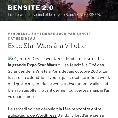
Aller
BENSITE 2.0
au
Le site web personnel et le blog de Benoît CATHERINEAU
contenu
principal
PUBLIÉ
VENDREDI 1 SEPTEMBRE 2006
PAR
BENOÎT
LE
CATHERINEAU
Expo Star Wars à la Villette
C’est le week end dernier que se clôturait
la grande Expo Star Wars
qui se tenait à la Cité des
Sciences de la Villete à Paris depuis octobre 2005. Le
hasard du calendrier a voulu que ce soit ce même week
end que je m’y rende. Je voulais absolument y aller… et
bien j’y suis allé… l’avant dernier jour, certes, mais je l’ai
vu quand même !
Le samedi soir se déroulait
la 1ère rencontre entre
utilisateurs de WordPress
. J’ai donc fait d’une pierre