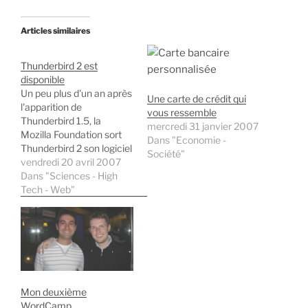
Articles similaires
Thunderbird 2 est
disponible
Un peu plus d'un an après
Une carte de crédit qui
l'apparition de
vous ressemble
Thunderbird 1.5, la
mercredi 31 janvier 2007
Mozilla Foundation sort
Dans "Economie -
Thunderbird 2 son logiciel
Société"
de messagerie. Idéal
vendredi 20 avril 2007
remplaçant d'Oulook
Dans "Sciences - High
Express de Microsoft, il
Tech - Web"
est plus pratique, plus
sécurisé, plus léger… Au
menu des nouveautés et
des améliorations, on
trouve notamment :
Attribution de tags
(étiquettes) aux…
Mon deuxième
WordCamp