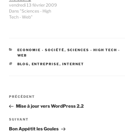
vendredi 13 février 2009
Dans "Sciences - High
Tech - Web"
CATÉGORIES
ECONOMIE - SOCIÉTÉ
,
SCIENCES - HIGH TECH -
WEB
ÉTIQUETTES
BLOG
,
ENTREPRISE
,
INTERNET
Navigation
Article
PRÉCÉDENT
de
précédent
Mise à jour vers WordPress 2.2
l’article
Article
SUIVANT
suivant
Bon Appétit les Goules