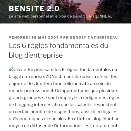
Aller
BENSITE 2.0
au
Le site web personnel et le blog de Benoît CATHERINEAU
contenu
principal
PUBLIÉ
VENDREDI 18 MAI 2007
PAR
BENOÎT CATHERINEAU
LE
Les 6 règles fondamentales du
blog d’entreprise
En précisant les
6 règles fondamentales du
blog d’entreprise
,
ZDNet.fr
cherche aussi à définir les
enjeux et les limites d’une telle activité au sein du
monde professionnel. On apprend ainsi que plusieurs
grands groupes se sont employés à rédiger des règles
de blogging internes afin que les salariés respectent
un certain nombre de dispositions, aussi bien légales
qu’économiques et sociales. En effet, un blog étant un
moyen de diffuser de l’information il est, notamment,