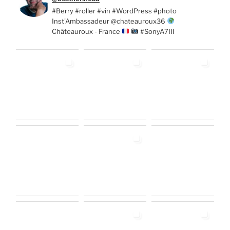
#Berry #roller #vin #WordPress #photo
Inst'Ambassadeur @chateauroux36
Châteauroux - France
#SonyA7III