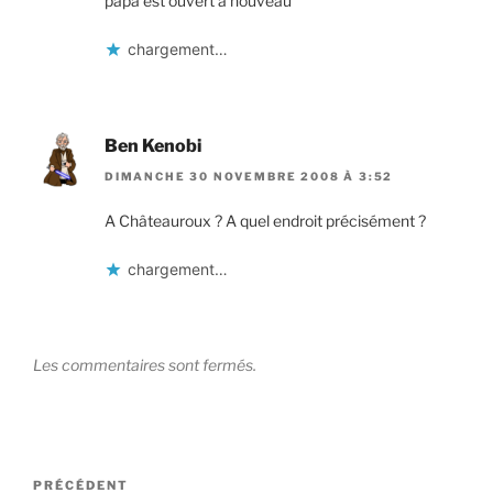
papa est ouvert a nouveau
chargement…
Ben Kenobi
DIMANCHE 30 NOVEMBRE 2008 À 3:52
A Châteauroux ? A quel endroit précisément ?
chargement…
Les commentaires sont fermés.
Navigation
Article
PRÉCÉDENT