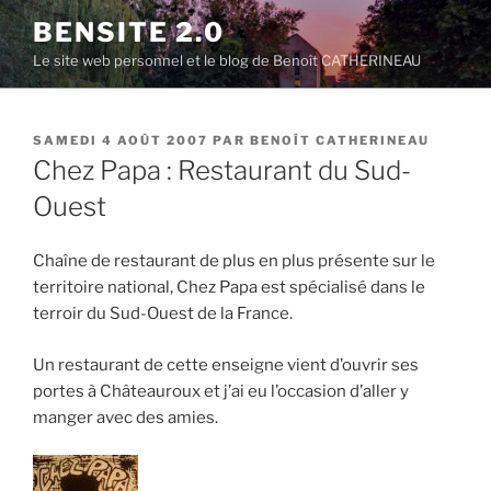
Aller
BENSITE 2.0
au
Le site web personnel et le blog de Benoît CATHERINEAU
contenu
principal
PUBLIÉ
SAMEDI 4 AOÛT 2007
PAR
BENOÎT CATHERINEAU
LE
Chez Papa : Restaurant du Sud-
Ouest
Chaîne de restaurant de plus en plus présente sur le
territoire national, Chez Papa est spécialisé dans le
terroir du Sud-Ouest de la France.
Un restaurant de cette enseigne vient d’ouvrir ses
portes à Châteauroux et j’ai eu l’occasion d’aller y
manger avec des amies.