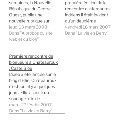
semaines, la Nouvelle
première édition de la
République du Centre
rencontre d'internautes
Ouest, publie une
indriens il était évident
nouvelle rubrique sur
qu'un deuxième
l'agglomération
jeudi 13 mars 2008
CastelBlog* se devait de
vendredi 16 mars 2007
castelroussine. A
Dans "A propos du site
voir le jour. C'est donc
Dans "La vie en Berry"
l'intérieur de celle-ci, un
web et du blog"
chose faite puisque la
encart titré "Blog à part"
date est d'ores et déjà
met en avant un blog
connue. En effet,
Première rencontre de
local. Le premier a avoir
l'organisation n'a pas mis
blogueurs à Châteauroux
les honneurs de cet
longtemps à se mettre en
: CastelBlog
espace, fut naturellement
place et ce,…
L'idée a été lancée sur le
celui d'Ellie, Châteauroux
blog d'Ellie, Châteauroux
c'est fou !. La…
c'est fou ! il y a quelques
jours. Ellie a lancé un
sondage afin de
déterminer une date et
mardi 27 février 2007
un lieu. Le premier
Dans "La vie en Berry"
CastelBlog, puisque c'est
le nom que nous avons
donné à cette première
rencontre entre