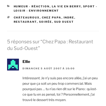
blogueurs/webmaster de
CATÉGORIES
HUMEUR - RÉACTION
,
LA VIE EN BERRY
,
SPORT -
l'Indre, est…
LOISIR - ENVIRONNEMENT
ÉTIQUETTES
CHÂTEAUROUX
,
CHEZ PAPA
,
INDRE
,
RESTAURANT
,
SOIRÉE
,
SUD OUEST
5 réponses sur “Chez Papa : Restaurant
du Sud-Ouest”
Ellie
DIMANCHE 5 AOÛT 2007 À 10:00
Intéressant. Je n’y suis pas encore allée, j’ai un peu
peur que ça soit un peu trop commercial. Mais
pourquoi pas … tu n’as rien dit sur le Piano : qu’est-
ce que tu en as pensé, toi ? Personnellement, j’ai
trouvé le dessert très moyen.