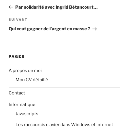
de
précédent
Par solidarité avec Ingrid Bétancourt…
l’article
Article
SUIVANT
suivant
Qui veut gagner de l’argent en masse ?
PAGES
A propos de moi
Mon CV détaillé
Contact
Informatique
Javascripts
Les raccourcis clavier dans Windows et Internet