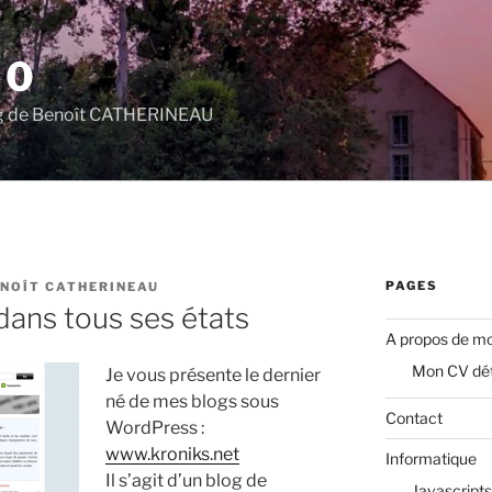
.0
log de Benoît CATHERINEAU
PAGES
NOÎT CATHERINEAU
 dans tous ses états
A propos de mo
Mon CV dét
Je vous présente le dernier
né de mes blogs sous
Contact
WordPress :
www.kroniks.net
Informatique
Il s’agit d’un blog de
Javascripts