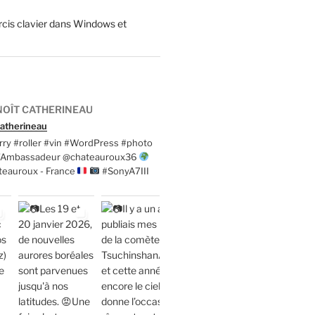
cis clavier dans Windows et
OÎT CATHERINEAU
atherineau
ry #roller #vin #WordPress #photo
t'Ambassadeur @chateauroux36
teauroux - France
#SonyA7III