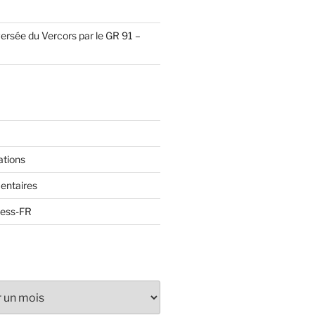
ersée du Vercors par le GR 91 –
ations
entaires
ress-FR