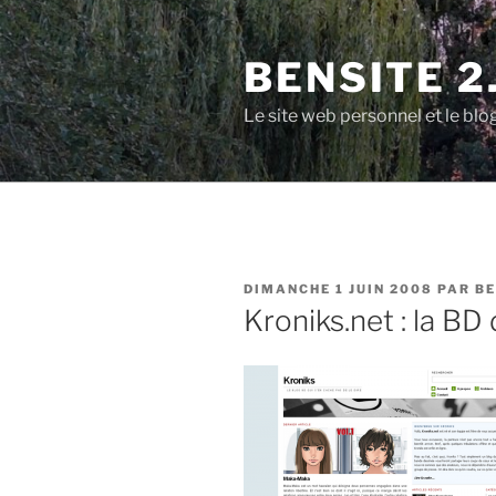
Aller
au
BENSITE 2
contenu
principal
Le site web personnel et le b
PUBLIÉ
DIMANCHE 1 JUIN 2008
PAR
BE
LE
Kroniks.net : la BD