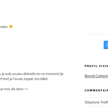
endre.
PROFIL VIVI
n, je suis un peu distraite en ce moment (je
Benoît Catheri
ref, je l’avais zappé, ton billet.
que moi, dis donc ^^
COMMENTAIR
Stéphane Treil