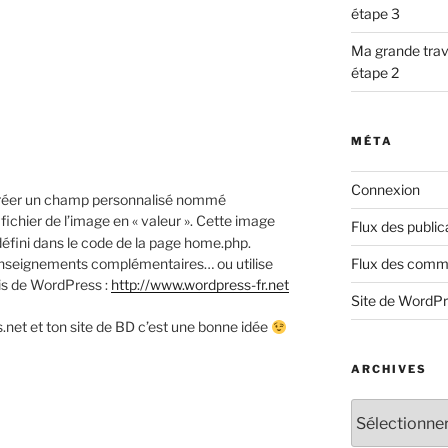
étape 3
Ma grande trav
étape 2
MÉTA
Connexion
e créer un champ personnalisé nommé
ichier de l’image en « valeur ». Cette image
Flux des public
défini dans le code de la page home.php.
Flux des comm
nseignements complémentaires… ou utilise
ais de WordPress :
http://www.wordpress-fr.net
Site de WordP
.net et ton site de BD c’est une bonne idée
ARCHIVES
Archives