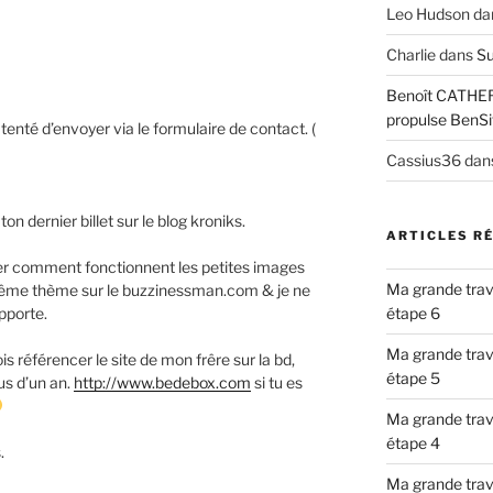
Leo Hudson
da
Charlie
dans
Su
Benoît CATHE
propulse BenSi
 tenté d’envoyer via le formulaire de contact. (
Cassius36
dan
on dernier billet sur le blog kroniks.
ARTICLES R
uer comment fonctionnent les petites images
Ma grande trav
 le même thème sur le buzzinessman.com & je ne
apporte.
étape 6
Ma grande trav
ois référencer le site de mon frêre sur la bd,
étape 5
us d’un an.
http://www.bedebox.com
si tu es
Ma grande trav
étape 4
.
Ma grande trav