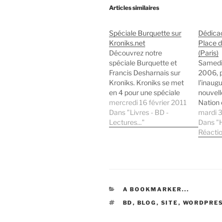
Articles similaires
Spéciale Burquette sur
Dédica
Kroniks.net
Place d
Découvrez notre
(Paris)
spéciale Burquette et
Samedi
Francis Desharnais sur
2006, 
Kroniks. Kroniks se met
l'inaugu
en 4 pour une spéciale
nouvelle
"Burquette et Francis
mercredi 16 février 2011
Nation 
Desharnais". Les
Dans "Livres - BD -
une sé
mardi 
connaisseurs le
Lectures..."
dédica
Dans "
reconnaitront... les
Dessiné
Réacti
autres venez vite
dizaine
découvrir Kroniks et
(dessin
notre événement
scénaris
exclusif : 1 interview
de l'inv
exclusive de l'auteur
parisie
CATÉGORIES
A BOOKMARKER...
Francis Desharnais en 2
me rend
parties : Partie 1 et…
petit é
ÉTIQUETTES
BD
,
BLOG
,
SITE
,
WORDPRE
je n'ava