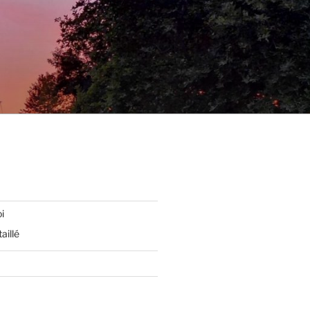
i
aillé