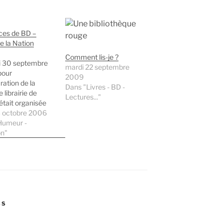
ces de BD –
e la Nation
Comment lis-je ?
 30 septembre
mardi 22 septembre
pour
2009
ration de la
Dans "Livres - BD -
 librairie de
Lectures..."
était organisée
ance de
3 octobre 2006
ces de Bandes
Humeur -
es par une
on"
 d'auteurs
ateurs et
tes). J'ai profité
itation d'un ami
n bédéphile pour
re avec lui à ce
vénement. Jamais
SS
is participer à…