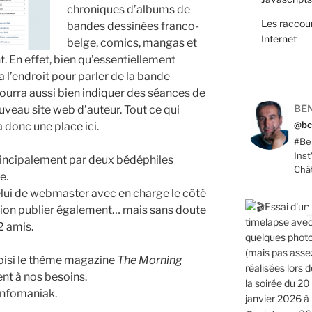
chroniques d’albums de
Les raccour
bandes dessinées franco-
Internet
belge, comics, mangas et
 En effet, bien qu’essentiellement
a l’endroit pour parler de la bande
pourra aussi bien indiquer des séances de
BEN
veau site web d’auteur. Tout ce qui
@bc
 donc une place ici.
#Ber
Ins
rincipalement par deux bédéphiles
Châ
e.
lui de webmaster avec en charge le côté
asion publier également… mais sans doute
 amis.
oisi le thème magazine
The Morning
t à nos besoins.
Infomaniak.